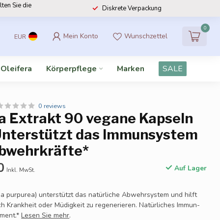
lten Sie die
Diskrete Verpackung
0
Mein Konto
Wunschzettel
EUR
 Oleifera
Körperpflege
Marken
SALE
0 reviews
a Extrakt 90 vegane Kapseln
nterstützt das Immunsystem
Abwehrkräfte*
0
Auf Lager
Inkl. MwSt.
a purpurea) unterstützt das natürliche Abwehrsystem und hilft
ch Krankheit oder Müdigkeit zu regenerieren. Natürliches Immun-
ement.*
Lesen Sie mehr
.