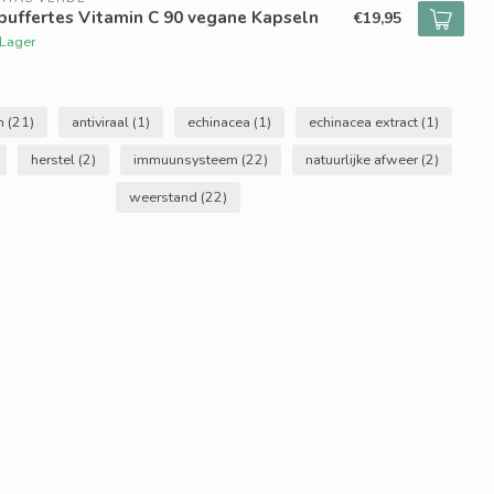
puffertes Vitamin C 90 vegane Kapseln
€19,95
 Lager
en
(21)
antiviraal
(1)
echinacea
(1)
echinacea extract
(1)
herstel
(2)
immuunsysteem
(22)
natuurlijke afweer
(2)
weerstand
(22)