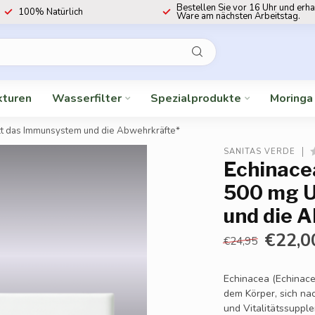
Bestellen Sie vor 16 Uhr und erha
100% Natürlich
Ware am nächsten Arbeitstag.
kturen
Wasserfilter
Spezialprodukte
Moringa
zt das Immunsystem und die Abwehrkräfte*
SANITAS VERDE
Echinace
500 mg U
und die 
€22,0
€24,95
Echinacea (Echinace
dem Körper, sich na
und Vitalitätssuppl