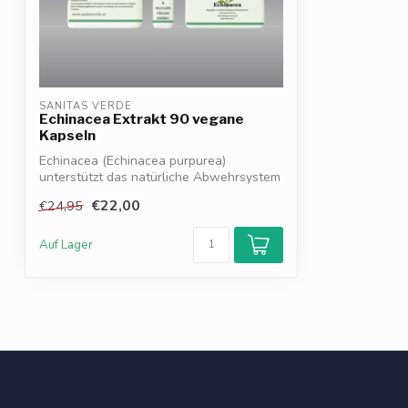
SANITAS VERDE
Echinacea Extrakt 90 vegane
Kapseln
Echinacea (Echinacea purpurea)
unterstützt das natürliche Abwehrsystem
und hilft...
€22,00
€24,95
Auf Lager