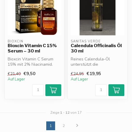
BIOXCIN
SANITAS VERDE
Bioxcin Vitamin C 15%
Calendula Officinalis Öl
Serum – 30 ml
30 ml
Bioxcin Vitamin C Serum
Reines Calendula-Öl
15% mit 2% Niacinamid.
unterstützt die
Hellt die Haut auf, reduziert
Hautregeneration,
€9,50
€19,95
€21,40
€24,95
Unr...
Kollagensynthese und
Auf Lager
Auf Lager
Hydra...
Zeige
1
-
12
von 17
1
2