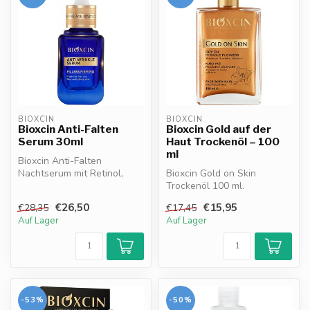
BIOXCIN
BIOXCIN
Bioxcin Anti-Falten
Bioxcin Gold auf der
Serum 30ml
Haut Trockenöl – 100
ml
Bioxcin Anti-Falten
Nachtserum mit Retinol,
Bioxcin Gold on Skin
Kollagen, Hyaluronsäure &
Trockenöl 100 ml.
Kräuterkom...
Luxuriöses Pflegeöl mit
€26,50
€15,95
€28,35
€17,45
gold-bronzener Au...
Auf Lager
Auf Lager
-53%
-50%