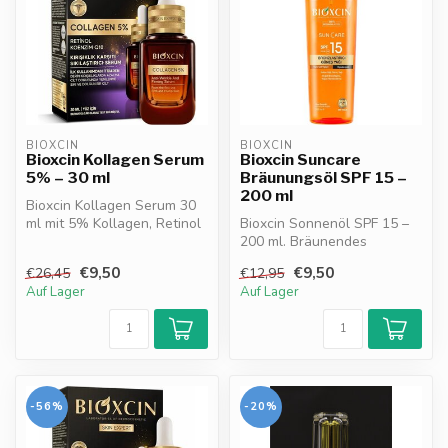
BIOXCIN
BIOXCIN
Bioxcin Kollagen Serum
Bioxcin Suncare
5% – 30 ml
Bräunungsöl SPF 15 –
200 ml
Bioxcin Kollagen Serum 30
ml mit 5% Kollagen, Retinol
Bioxcin Sonnenöl SPF 15 –
& Q10. Strafft die Haut, r...
200 ml. Bräunendes
Sonnenöl mit Kakaobutter &
€9,50
€9,50
€26,45
€12,95
Karotten...
Auf Lager
Auf Lager
-56%
-20%