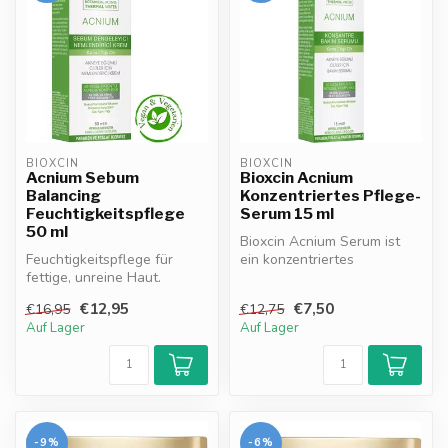
BIOXCIN
BIOXCIN
Acnium Sebum
Bioxcin Acnium
Balancing
Konzentriertes Pflege-
Feuchtigkeitspflege
Serum 15 ml
50 ml
Bioxcin Acnium Serum ist
Feuchtigkeitspflege für
ein konzentriertes
fettige, unreine Haut.
Pflegeprodukt für fettige, zu
Reguliert Talg, reduziert
Akne n...
€12,95
€7,50
€16,95
€12,75
Rötunge...
Auf Lager
Auf Lager
-9%
-6%