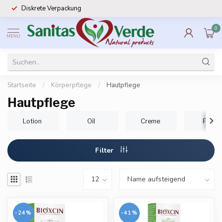
Diskrete Verpackung
0
MENU
Startseite
/
Körperpflege
/
Hautpflege
Hautpflege
Lotion
Oil
Creme
Face
Filter
-24%
-41%