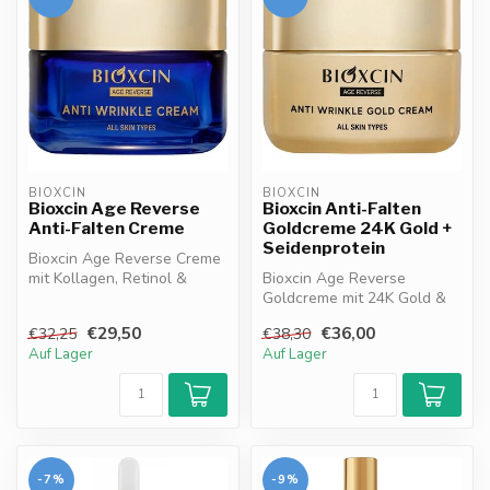
BIOXCIN
BIOXCIN
Bioxcin Age Reverse
Bioxcin Anti-Falten
Anti-Falten Creme
Goldcreme 24K Gold +
Seidenprotein
Bioxcin Age Reverse Creme
mit Kollagen, Retinol &
Bioxcin Age Reverse
Hyaluronsäure hydratisiert,
Goldcreme mit 24K Gold &
st...
Seidenprotein. Reduziert
€29,50
€36,00
€32,25
€38,30
feine Lini...
Auf Lager
Auf Lager
-7%
-9%