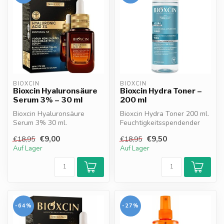
BIOXCIN
BIOXCIN
Bioxcin Hyaluronsäure
Bioxcin Hydra Toner –
Serum 3% – 30 ml
200 ml
Bioxcin Hyaluronsäure
Bioxcin Hydra Toner 200 ml.
Serum 3% 30 ml.
Feuchtigkeitsspendender
Feuchtigkeitsspendendes,
Gesichtstoner mit
€9,00
€9,50
€18,95
€18,95
aufpolsterndes Se...
Hyaluronsä...
Auf Lager
Auf Lager
-64%
-27%