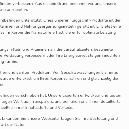
befinden verbessern. Aus diesem Grund bemühen wir uns, unsere
sen anzubieten.
befinden unterstützt. Eines unserer Flaggschiff-Produkte ist der
itaminen und Nahrungsergänzungsmitteln gefüllt ist. Er bietet eine
s Ihr Körper die Nährstoffe erhält, die er für optimale Leistung
ngsmitteln und Vitaminen an, die darauf abzielen, bestimmte
hre Verdauung verbessern oder Ihre Energielevel steigern möchten,
g für Sie.
chen und sanften Produkten. Von Gesichtswaschungen bis hin zu
urde entwickelt, um Ihren Körper zu nähren und gleichzeitig die
en.
lbefinden verschrieben hat. Unsere Experten entwickeln und testen
r legen Wert auf Transparenz und bemühen uns, Ihnen detaillierte
ießlich ihrer Inhaltsstoffe und Vorteile.
. Erkunden Sie unsere Webseite, tätigen Sie Ihre Bestellung und
raft der Natur.