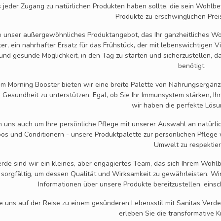
s jeder Zugang zu natürlichen Produkten haben sollte, die sein Wohl
Produkte zu erschwinglichen Prei
 unser außergewöhnliches Produktangebot, das Ihr ganzheitliches Wohl
er, ein nahrhafter Ersatz für das Frühstück, der mit lebenswichtigen V
und gesunde Möglichkeit, in den Tag zu starten und sicherzustellen, das
benötigt.
 Morning Booster bieten wir eine breite Palette von Nahrungsergänzu
r Gesundheit zu unterstützen. Egal, ob Sie Ihr Immunsystem stärken, I
wir haben die perfekte Lösun
 uns auch um Ihre persönliche Pflege mit unserer Auswahl an natürli
 und Conditionern - unsere Produktpalette zur persönlichen Pflege w
Umwelt zu respektier
erde sind wir ein kleines, aber engagiertes Team, das sich Ihrem Woh
 sorgfältig, um dessen Qualität und Wirksamkeit zu gewährleisten. Wi
Informationen über unsere Produkte bereitzustellen, einschl
e uns auf der Reise zu einem gesünderen Lebensstil mit Sanitas Verde
erleben Sie die transformative K