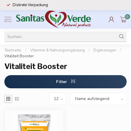
Diskrete Verpackung
0
MENU
Startseite
/
Vitamine & Nahrungsergänzung
/
Ergänzungen
/
Vitaliteit Booster
Vitaliteit Booster
Filter