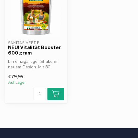
SANITAS VERDE
NEU! Vitalität Booster
600 gram
Ein einzigartiger Shake in
neuem Design. Mit 80
vollständig natürlichen
€79,95
Inhaltss...
Auf Lager