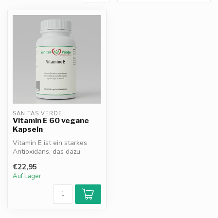
SANITAS VERDE
Vitamin E 60 vegane
Kapseln
Vitamin E ist ein starkes
Antioxidans, das dazu
beiträgt, die Zellen vor
€22,95
oxidati...
Auf Lager