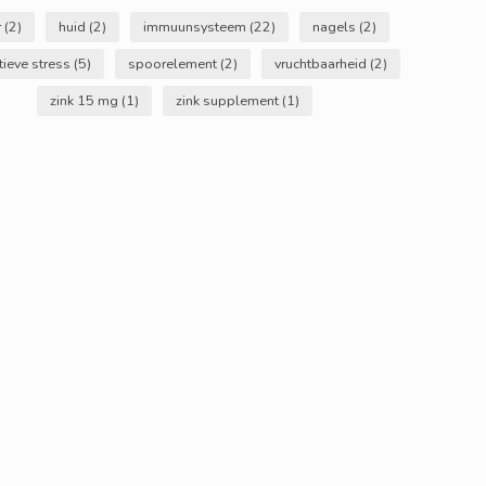
r
(2)
huid
(2)
immuunsysteem
(22)
nagels
(2)
tieve stress
(5)
spoorelement
(2)
vruchtbaarheid
(2)
zink 15 mg
(1)
zink supplement
(1)