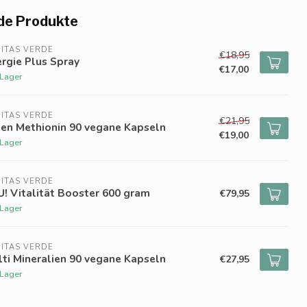
de Produkte
ITAS VERDE
€18,95
rgie Plus Spray
€17,00
 Lager
ITAS VERDE
€21,95
len Methionin 90 vegane Kapseln
€19,00
 Lager
ITAS VERDE
! Vitalität Booster 600 gram
€79,95
 Lager
ITAS VERDE
ti Mineralien 90 vegane Kapseln
€27,95
 Lager