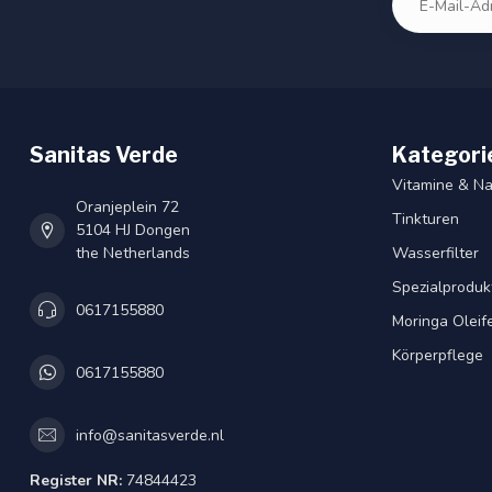
Sanitas Verde
Kategori
Vitamine & N
Oranjeplein 72
Tinkturen
5104 HJ Dongen
the Netherlands
Wasserfilter
Spezialproduk
0617155880
Moringa Oleif
Körperpflege
0617155880
info@sanitasverde.nl
Register NR:
74844423