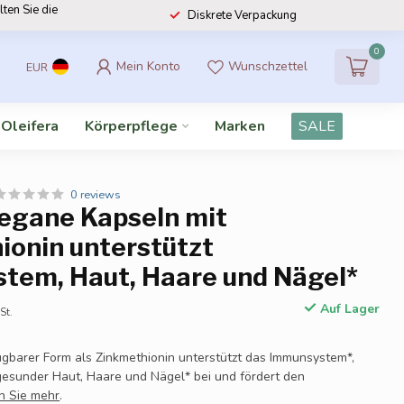
lten Sie die
Diskrete Verpackung
0
Mein Konto
Wunschzettel
EUR
 Oleifera
Körperpflege
Marken
SALE
0 reviews
vegane Kapseln mit
ionin unterstützt
tem, Haut, Haare und Nägel*
Auf Lager
St.
fügbarer Form als Zinkmethionin unterstützt das Immunsystem*,
 gesunder Haut, Haare und Nägel* bei und fördert den
n Sie mehr
.