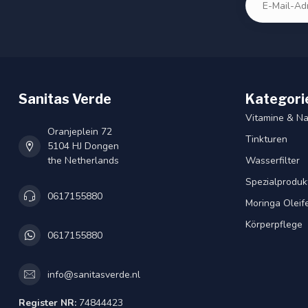
Sanitas Verde
Kategori
Vitamine & N
Oranjeplein 72
Tinkturen
5104 HJ Dongen
the Netherlands
Wasserfilter
Spezialproduk
0617155880
Moringa Oleif
Körperpflege
0617155880
info@sanitasverde.nl
Register NR:
74844423