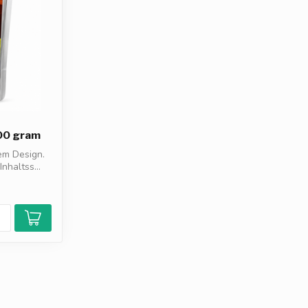
600 gram
uem Design.
nhaltss...