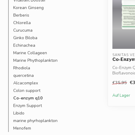
Vitaliteit Booster
Korean Ginseng
Berberis
Chlorella
Curucuma
Ginko Biloba
Echinachea
Marine Collageen
SANITAS V
Co-Enzym
Marine Phythoplankton
Co-Enzym Q
Rhodiola
Bioflavonoi
quercetina
Energiestof
€3
€35,95
Alcacomplex
Colon support
Auf Lager
Co-enzym q10
Enzym Support
Libido
marine phyrhoplankton
Menofem