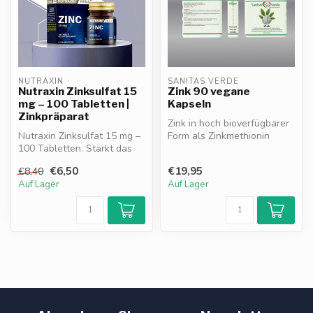
NUTRAXIN
SANITAS VERDE
Nutraxin Zinksulfat 15
Zink 90 vegane
mg – 100 Tabletten |
Kapseln
Zinkpräparat
Zink in hoch bioverfügbarer
Nutraxin Zinksulfat 15 mg –
Form als Zinkmethionin
100 Tabletten. Stärkt das
unterstützt das
Immunsystem, unterstützt
Immunsystem*,...
€6,50
€19,95
€8,40
H...
Auf Lager
Auf Lager