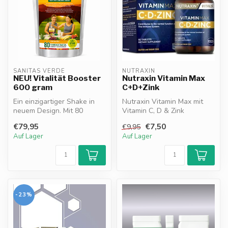
SANITAS VERDE
NUTRAXIN
NEU! Vitalität Booster
Nutraxin Vitamin Max
600 gram
C+D+Zink
Ein einzigartiger Shake in
Nutraxin Vitamin Max mit
neuem Design. Mit 80
Vitamin C, D & Zink
vollständig natürlichen
unterstützt das
€79,95
€7,50
€9,95
Inhaltss...
Immunsystem und sch...
Auf Lager
Auf Lager
-23%