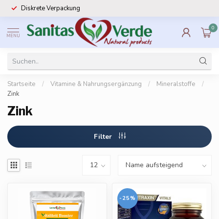
Diskrete Verpackung
0
MENU
Startseite
/
Vitamine & Nahrungsergänzung
/
Mineralstoffe
/
Zink
Zink
Filter
-25%