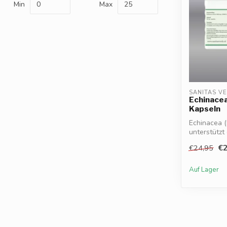
Min
Max
SANITAS V
Echinacea
Kapseln
Echinacea 
unterstützt
und hilft...
€2
€24,95
Auf Lager