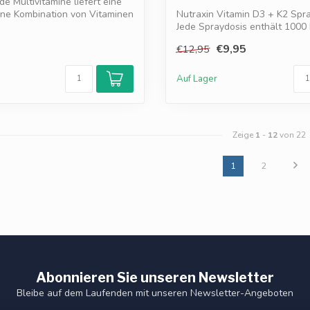
de Multivitamine liefert eine
e Kombination von Vitaminen
Nutraxin Vitamin D3 + K2 Spra
Jede Spraydosis enthält 1000 
D3...
€9,95
€12,95
Auf Lager
Zeige
1
-
12
von 22
1
2
Abonnieren Sie unseren Newsletter
Bleibe auf dem Laufenden mit unseren Newsletter-Angeboten