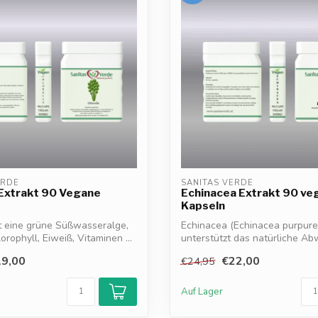
ERDE
SANITAS VERDE
 Extrakt 90 Vegane
Echinacea Extrakt 90 ve
Kapseln
st eine grüne Süßwasseralge,
Echinacea (Echinacea purpure
orophyll, Eiweiß, Vitaminen ...
unterstützt das natürliche A
und hilft...
9,00
€22,00
€24,95
Auf Lager