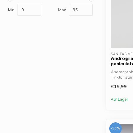
Min
Max
SANITAS V
Androgra
paniculat
Andrographi
Tinktur stä
unterstüt...
€15,99
Auf Lager
-13%