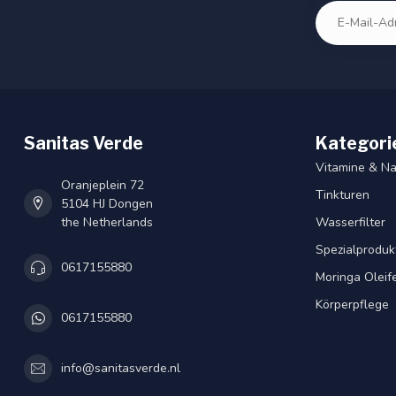
Sanitas Verde
Kategori
Vitamine & N
Oranjeplein 72
Tinkturen
5104 HJ Dongen
the Netherlands
Wasserfilter
Spezialproduk
0617155880
Moringa Oleif
Körperpflege
0617155880
info@sanitasverde.nl