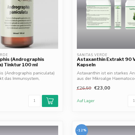
ERDE
SANITAS VERDE
phis (Andrographis
Astaxanthin Extrakt 90
a) Tinktur 100 ml
Kapseln
s (Andrographis paniculata)
Astaxanthin ist ein starkes An
rkt das Immunsystem,
aus der Mikroalge Haematoco
pluviali...
€23,00
€26,50
Auf Lager
-12%