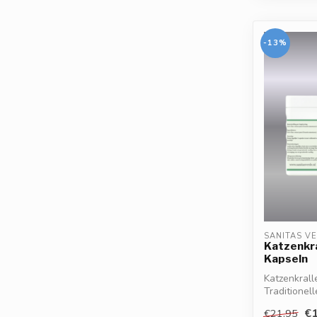
-13%
SANITAS V
Katzenkra
Kapseln
Katzenkrall
Traditionel
des Immunsy
€1
€21,95