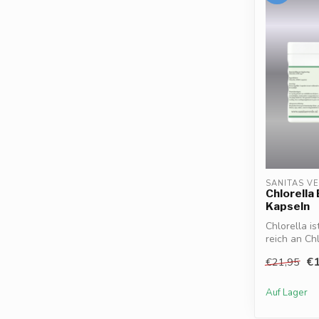
SANITAS V
Chlorella
Kapseln
Chlorella i
reich an Chl
€1
€21,95
Auf Lager