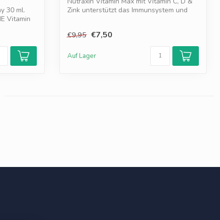
Nutraxin Vitamin Max mit Vitamin C, D &
y 30 ml.
Zink unterstützt das Immunsystem und
IE Vitamin
sch...
€7,50
€9,95
Auf Lager