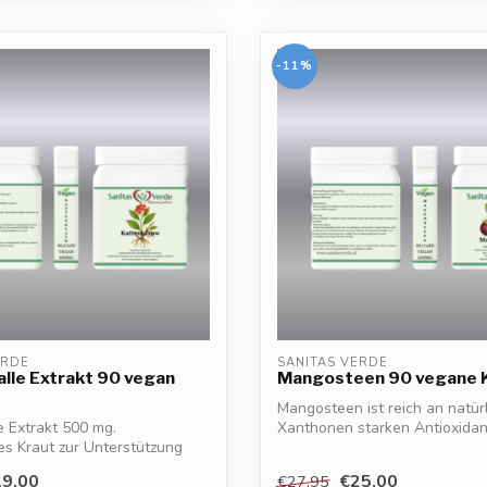
-11%
ERDE
SANITAS VERDE
lle Extrakt 90 vegan
Mangosteen 90 vegane 
Mangosteen ist reich an natür
e Extrakt 500 mg.
Xanthonen starken Antioxidan
les Kraut zur Unterstützung
Zellen ...
s...
9,00
€25,00
€27,95