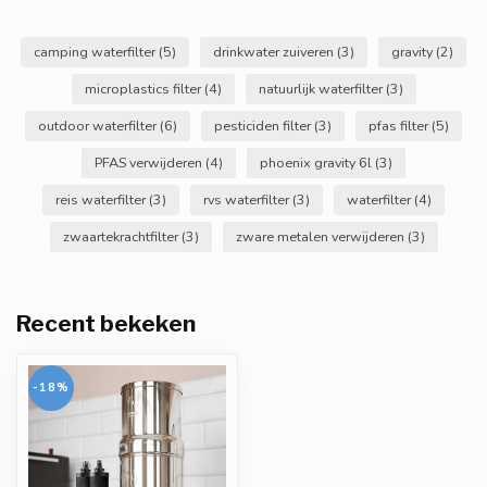
camping waterfilter
(5)
drinkwater zuiveren
(3)
gravity
(2)
microplastics filter
(4)
natuurlijk waterfilter
(3)
outdoor waterfilter
(6)
pesticiden filter
(3)
pfas filter
(5)
PFAS verwijderen
(4)
phoenix gravity 6l
(3)
reis waterfilter
(3)
rvs waterfilter
(3)
waterfilter
(4)
zwaartekrachtfilter
(3)
zware metalen verwijderen
(3)
Recent bekeken
-18%