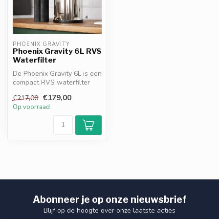
PHOENIX GRAVITY
Phoenix Gravity 6L RVS
Waterfilter
De Phoenix Gravity 6L is een
compact RVS waterfilter
dat zonder stroom of
€179,00
€217,00
aanslu...
Op voorraad
Abonneer je op onze nieuwsbrief
Blijf op de hoogte over onze laatste acties