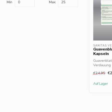
Min
Max
SANITAS V
Guavenbl
Kapseln
Guavenblatt
Verdauung 
Reich ...
€2
€24,95
Auf Lager