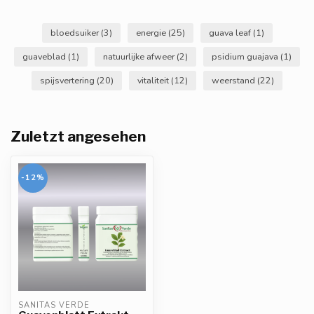
bloedsuiker
(3)
energie
(25)
guava leaf
(1)
guaveblad
(1)
natuurlijke afweer
(2)
psidium guajava
(1)
spijsvertering
(20)
vitaliteit
(12)
weerstand
(22)
Zuletzt angesehen
-12%
SANITAS VERDE