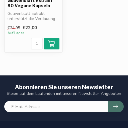
Guavenblatt Extrakt
90 Vegane Kapseln
Guavenblatt-Extrakt
unterstützt die Verdauung
und stärkt das
€22,00
€24,95
Immunsystem. Reich ...
Auf Lager
Abonnieren Sie unseren Newsletter
Bleibe auf dem Laufenden mit unseren Newsletter-Angeboten