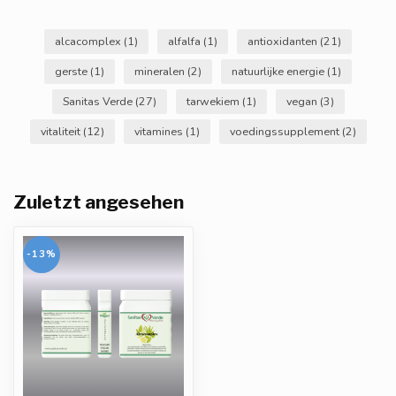
alcacomplex
(1)
alfalfa
(1)
antioxidanten
(21)
gerste
(1)
mineralen
(2)
natuurlijke energie
(1)
Sanitas Verde
(27)
tarwekiem
(1)
vegan
(3)
vitaliteit
(12)
vitamines
(1)
voedingssupplement
(2)
Zuletzt angesehen
-13%