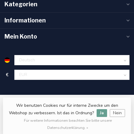
Kategorien
Informationen
Mein Konto
€
Wir benutzen Cookies nur für interne Zwecke um den
Webshop zu verbessern. Ist das in Ordnung?
Ja
Nein
Für weitere Informationen beachten Sie bitte unsere
© Copyright 2026 Sanitas Verde
- Powered by
Lightspeed
- Theme
by
Dyvelopment
Datenschutzerklärung. »