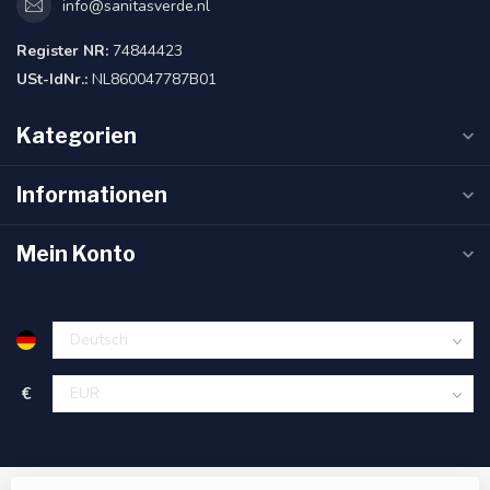
info@sanitasverde.nl
Register NR:
74844423
USt-IdNr.:
NL860047787B01
Kategorien
Informationen
Mein Konto
€