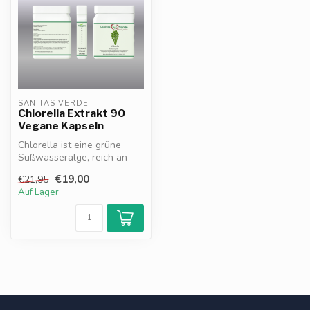
SANITAS VERDE
Chlorella Extrakt 90
Vegane Kapseln
Chlorella ist eine grüne
Süßwasseralge, reich an
Chlorophyll, Eiweiß,
€19,00
€21,95
Vitaminen ...
Auf Lager