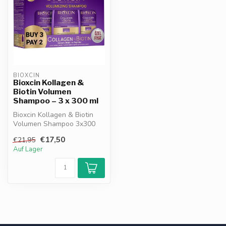
BIOXCIN
Bioxcin Kollagen &
Biotin Volumen
Shampoo – 3 x 300 ml
Bioxcin Kollagen & Biotin
Volumen Shampoo 3x300
ml. Mit Kollagen, Biotin &
€17,50
€21,95
Bioko...
Auf Lager