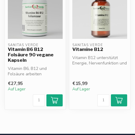
SANITAS VERDE
SANITAS VERDE
Vitamin B6 B12
Vitamine B12
Folsäure 90 vegane
Vitamin B12 unterstützt
Kapseln
Energie, Nervenfunktion und
Vitamin B6, B12 und
Konzentration. Trägt zur Bil...
Folsäure arbeiten
synergistisch, um Müdigkeit
€27,95
€15,99
zu reduzieren*...
Auf Lager
Auf Lager