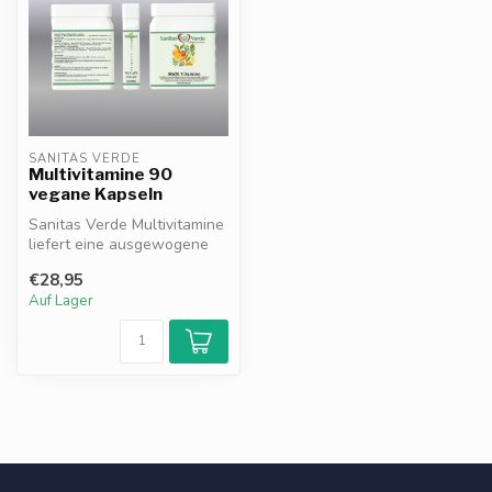
SANITAS VERDE
Multivitamine 90
vegane Kapseln
Sanitas Verde Multivitamine
liefert eine ausgewogene
Kombination von Vitaminen
€28,95
u...
Auf Lager