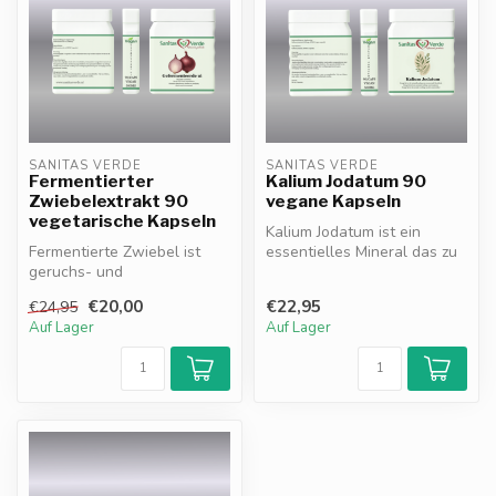
SANITAS VERDE
SANITAS VERDE
Fermentierter
Kalium Jodatum 90
Zwiebelextrakt 90
vegane Kapseln
vegetarische Kapseln
Kalium Jodatum ist ein
Fermentierte Zwiebel ist
essentielles Mineral das zu
geruchs- und
einem normalen Blutdruck
geschmacksneutral reich an
gesu...
€20,00
€22,95
€24,95
Polyphenolen un...
Auf Lager
Auf Lager