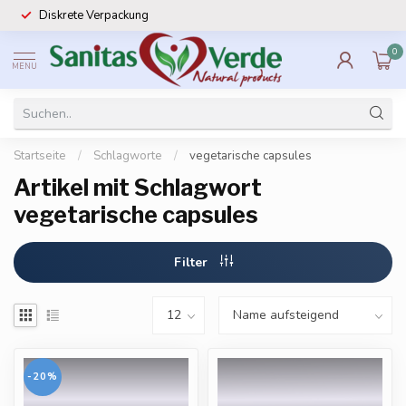
Diskrete Verpackung
0
MENU
Startseite
/
Schlagworte
/
vegetarische capsules
Artikel mit Schlagwort
vegetarische capsules
Filter
-20%