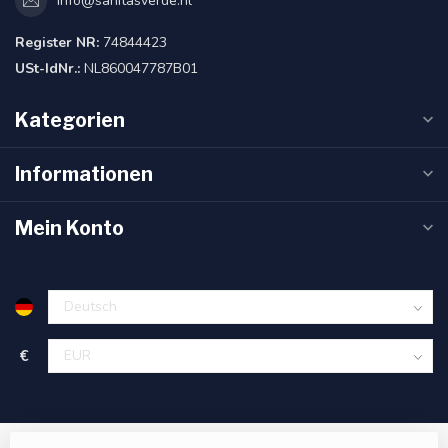
info@sanitasverde.nl
Register NR:
74844423
USt-IdNr.:
NL860047787B01
Kategorien
Informationen
Mein Konto
€