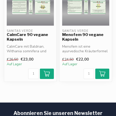
SANITAS VERDE
SANITAS VERDE
CalmCare 90 vegane
Menofem 90 vegane
Kapseln
Kapseln
CalmCare mit Baldrian,
Menofem ist eine
Withania somnifera und
ayurvedische Kräuterformel
Bacopa unterstützt
für Frauen während
€23,00
€22,00
€26,50
€24,50
Entspannung, St...
hormoneller Verän...
Auf Lager
Auf Lager
Abonnieren Sie unseren Newsletter