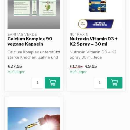
SANITAS VERDE
NUTRAXIN
Calcium Komplex 90
Nutraxin Vitamin D3 +
vegane Kapseln
K2 Spray – 30 ml
Calcium Komplex unterstützt
Nutraxin Vitamin D3 + K2
starke Knochen, Zähne und
Spray 30 ml. Jede
Muskeln* und trägt zur nor...
Spraydosis enthält 1000 IE
€27,95
€9,95
€12,95
Vitamin D3...
Auf Lager
Auf Lager