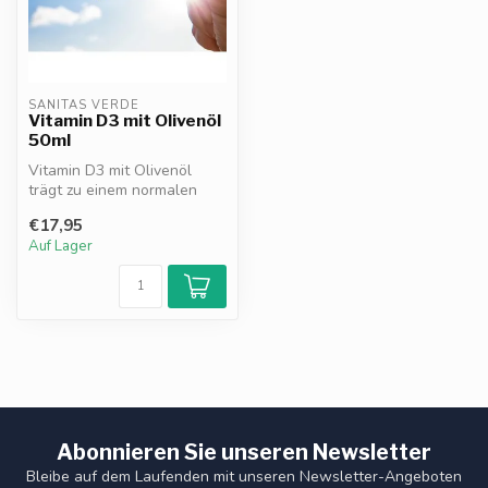
SANITAS VERDE
Vitamin D3 mit Olivenöl
50ml
Vitamin D3 mit Olivenöl
trägt zu einem normalen
Immunsystem, gesunden
€17,95
Knochen un...
Auf Lager
Abonnieren Sie unseren Newsletter
Bleibe auf dem Laufenden mit unseren Newsletter-Angeboten