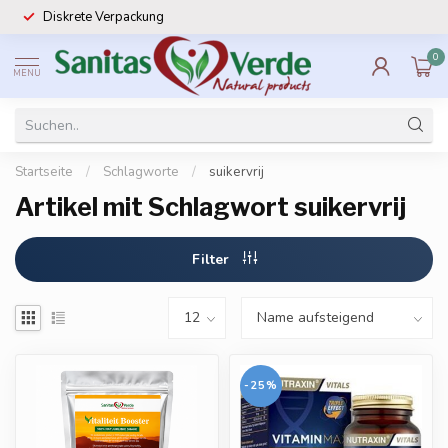
Diskrete Verpackung
0
MENU
Startseite
/
Schlagworte
/
suikervrij
Artikel mit Schlagwort suikervrij
Filter
-25%