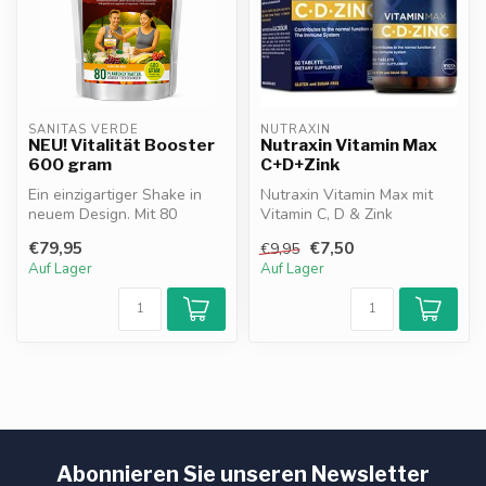
SANITAS VERDE
NUTRAXIN
NEU! Vitalität Booster
Nutraxin Vitamin Max
600 gram
C+D+Zink
Ein einzigartiger Shake in
Nutraxin Vitamin Max mit
neuem Design. Mit 80
Vitamin C, D & Zink
vollständig natürlichen
unterstützt das
€79,95
€7,50
€9,95
Inhaltss...
Immunsystem und sch...
Auf Lager
Auf Lager
Abonnieren Sie unseren Newsletter