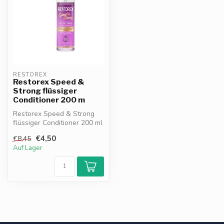
RESTOREX
Restorex Speed &
Strong flüssiger
Conditioner 200 m
Restorex Speed & Strong
flüssiger Conditioner 200 ml
pflegt und stärkt
€4,50
€8,45
trockenes...
Auf Lager