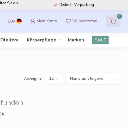
lten Sie die
Diskrete Verpackung
0
Mein Konto
Wunschzettel
EUR
 Oleifera
Körperpflege
Marken
SALE
Anzeigen:
efunden!
EN