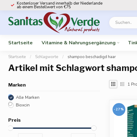
Kostenloser Versand innerhalb der Niederlande
ab einem Bestellwert von €75
Startseite
Vitamine & Nahrungsergänzung
Tin
Startseite
/
Schlagworte
/
shampoo beschadigd haar
Artikel mit Schlagwort shamp
1
Pro
Marken
Alle Marken
Bioxcin
-27%
Preis