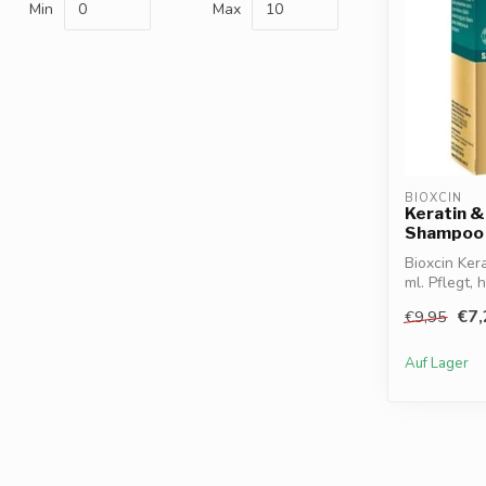
Min
Max
BIOXCIN
Keratin &
Shampoo
Bioxcin Ke
ml. Pflegt, 
€7,
€9,95
Auf Lager