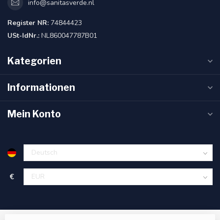
info@sanitasverde.nl
Register NR:
74844423
USt-IdNr.:
NL860047787B01
Kategorien
Informationen
Mein Konto
€