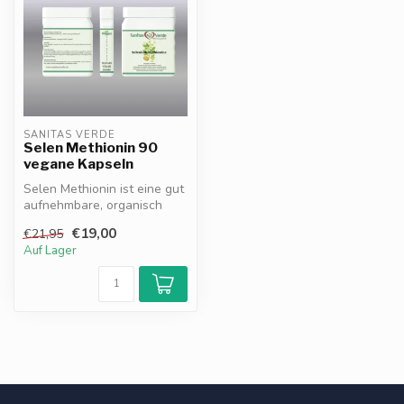
SANITAS VERDE
Selen Methionin 90
vegane Kapseln
Selen Methionin ist eine gut
aufnehmbare, organisch
gebundene Form von Selen,
€19,00
€21,95
di...
Auf Lager