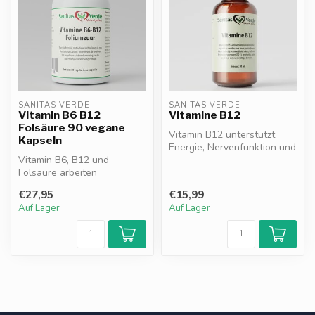
SANITAS VERDE
SANITAS VERDE
Vitamin B6 B12
Vitamine B12
Folsäure 90 vegane
Vitamin B12 unterstützt
Kapseln
Energie, Nervenfunktion und
Vitamin B6, B12 und
Konzentration. Trägt zur Bil...
Folsäure arbeiten
synergistisch, um Müdigkeit
€27,95
€15,99
zu reduzieren*...
Auf Lager
Auf Lager