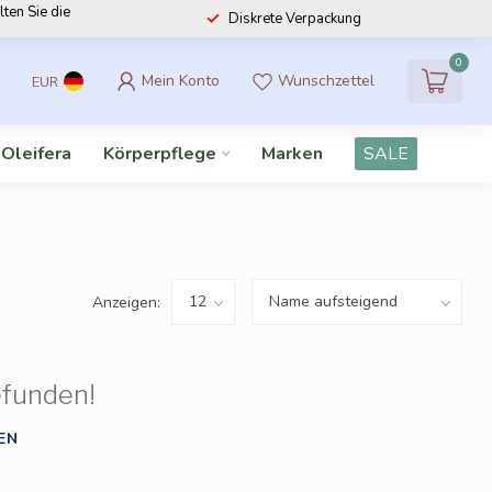
lten Sie die
Diskrete Verpackung
0
Mein Konto
Wunschzettel
EUR
 Oleifera
Körperpflege
Marken
SALE
Anzeigen:
efunden!
EN