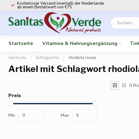
Kostenloser Versand innerhalb der Niederlande
ab einem Bestellwert von €75
Startseite
Vitamine & Nahrungsergänzung
Tin
Startseite
/
Schlagworte
/
rhodiola rosea
Artikel mit Schlagwort rhodiol
0
Pro
Preis
Min
Max