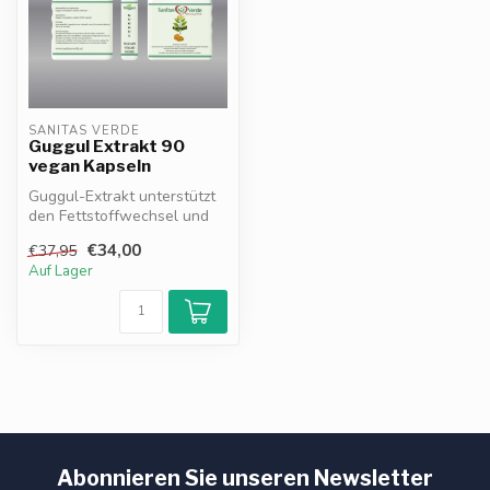
SANITAS VERDE
Guggul Extrakt 90
vegan Kapseln
Guggul-Extrakt unterstützt
den Fettstoffwechsel und
hilft, normale
€34,00
€37,95
Cholesterinwe...
Auf Lager
Abonnieren Sie unseren Newsletter