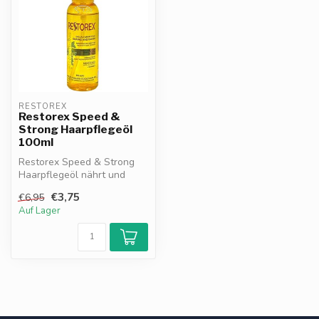
RESTOREX
Restorex Speed &
Strong Haarpflegeöl
100ml
Restorex Speed & Strong
Haarpflegeöl nährt und
schützt das Haar mit
€3,75
€6,95
pflanzlichen...
Auf Lager