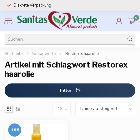
Diskrete Verpackung
0
MENU
Startseite
/
Schlagworte
/
Restorex haarolie
Artikel mit Schlagwort Restorex
haarolie
Filter
-46%