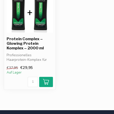
Protein Complex –
Glowing Protein
Komplex – 2000 ml
Professionelles
Haarprotein-Komplex für
trockenes und strapaziertes
€29,95
€37,95
Haar. Stärkt...
Auf Lager