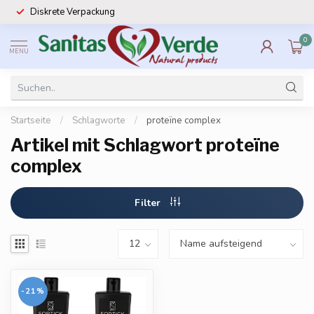
Diskrete Verpackung
0
MENU
Startseite
/
Schlagworte
/
proteïne complex
Artikel mit Schlagwort proteïne
complex
Filter
-21%