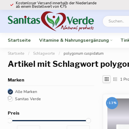
Kostenloser Versand innerhalb der Niederlande
ab einem Bestellwert von €75
Startseite
Vitamine & Nahrungsergänzung
Tin
Startseite
/
Schlagworte
/
polygonum cuspidatum
Artikel mit Schlagwort polyg
1
Pro
Marken
Alle Marken
Sanitas Verde
-13%
Preis