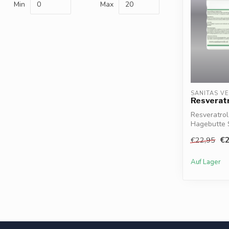
Min
Max
SANITAS V
Resverat
Resveratrol
Hagebutte 
japanischem
€2
€22,95
Auf Lager