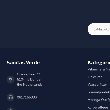
Sanitas Verde
Kategori
Vitamine & N
Oranjeplein 72
Tinkturen
5104 HJ Dongen
the Netherlands
Wasserfilter
Spezialproduk
0617155880
Moringa Oleif
Körperpflege