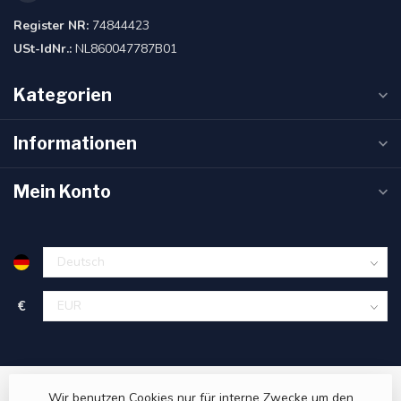
Register NR:
74844423
USt-IdNr.:
NL860047787B01
Kategorien
Informationen
Mein Konto
€
Wir benutzen Cookies nur für interne Zwecke um den