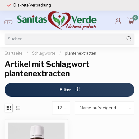
Diskrete Verpackung
0
MENU
Startseite
/
Schlagworte
/
plantenextracten
Artikel mit Schlagwort
plantenextracten
Filter