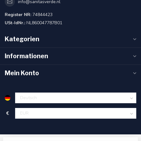
info@sanitasverde.nl
Register NR:
74844423
USt-IdNr.:
NL860047787B01
Kategorien
Informationen
Mein Konto
€