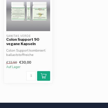
SANITAS VERDE
Colon Support 90
vegane Kapseln
Colon Support kombiniert
ballaststoffreiche
Pflanzenextrakte zur
€30,00
€33,50
Unterstützung e...
Auf Lager