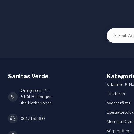
Sanitas Verde
Kategori
Vitamine & N
Oranjeplein 72
Tinkturen
5104 HJ Dongen
the Netherlands
Wasserfilter
Spezialproduk
0617155880
Moringa Oleif
Körperpflege