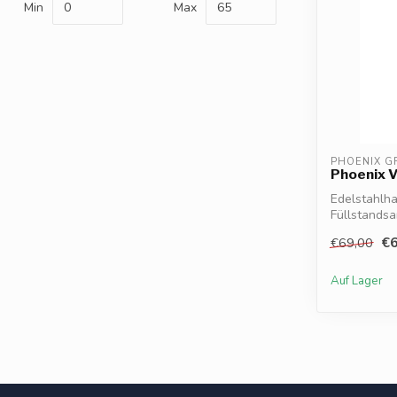
Min
Max
PHOENIX G
Phoenix V
Edelstahlha
Füllstandsa
12L Sy...
€6
€69,00
Auf Lager