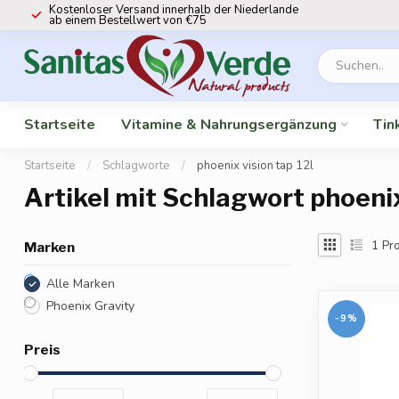
Kostenloser Versand innerhalb der Niederlande
ab einem Bestellwert von €75
Startseite
Vitamine & Nahrungsergänzung
Tin
Startseite
/
Schlagworte
/
phoenix vision tap 12l
Artikel mit Schlagwort phoenix
1
Pro
Marken
Alle Marken
Phoenix Gravity
-9%
Preis