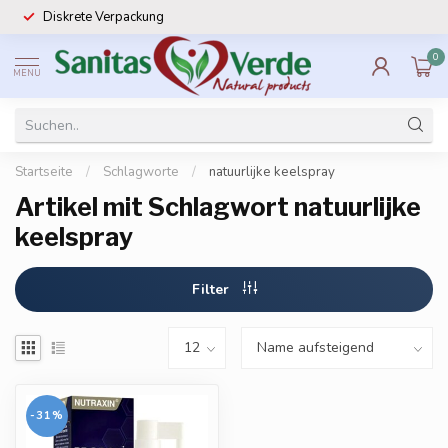
Diskrete Verpackung
0
MENU
Startseite
/
Schlagworte
/
natuurlijke keelspray
Artikel mit Schlagwort natuurlijke
keelspray
Filter
-31%