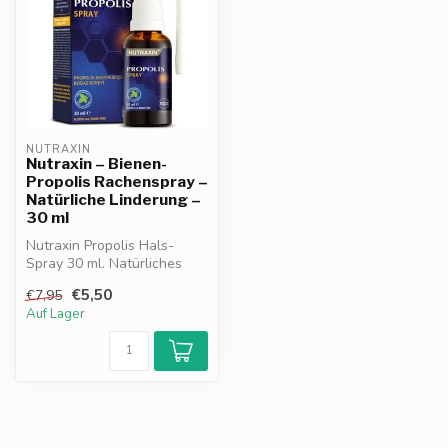
NUTRAXIN
Nutraxin – Bienen-
Propolis Rachenspray –
Natürliche Linderung –
30 ml
Nutraxin Propolis Hals-
Spray 30 ml. Natürliches
Spray mit Propolis &
€5,50
€7,95
Süßholzwurz...
Auf Lager