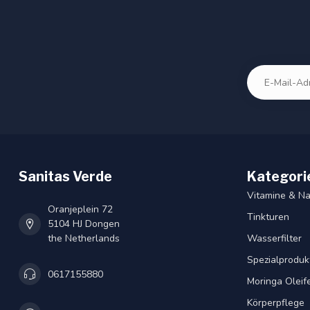
Sanitas Verde
Kategori
Vitamine & N
Oranjeplein 72
Tinkturen
5104 HJ Dongen
the Netherlands
Wasserfilter
Spezialproduk
0617155880
Moringa Oleif
Körperpflege