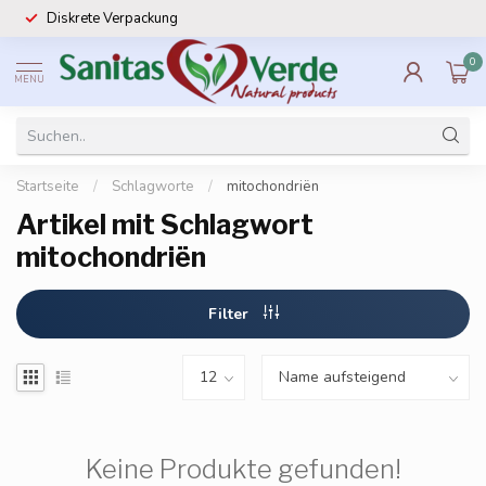
Diskrete Verpackung
0
MENU
Startseite
/
Schlagworte
/
mitochondriën
Artikel mit Schlagwort
mitochondriën
Filter
Keine Produkte gefunden!