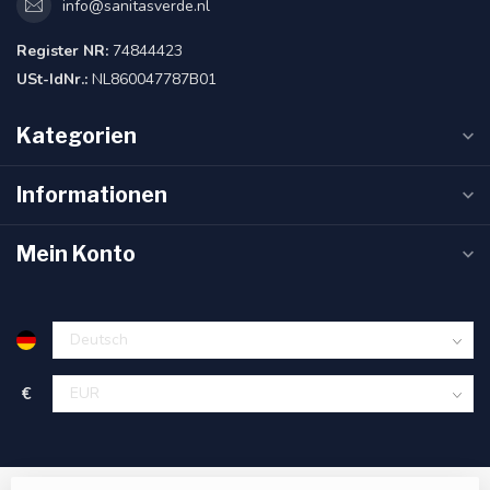
info@sanitasverde.nl
Register NR:
74844423
USt-IdNr.:
NL860047787B01
Kategorien
Informationen
Mein Konto
€