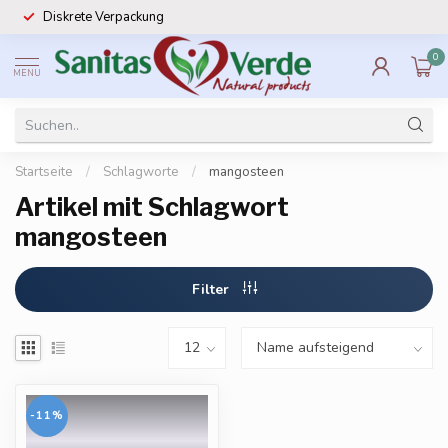
Diskrete Verpackung
0
MENU
Startseite
/
Schlagworte
/
mangosteen
Artikel mit Schlagwort
mangosteen
Filter
-11%