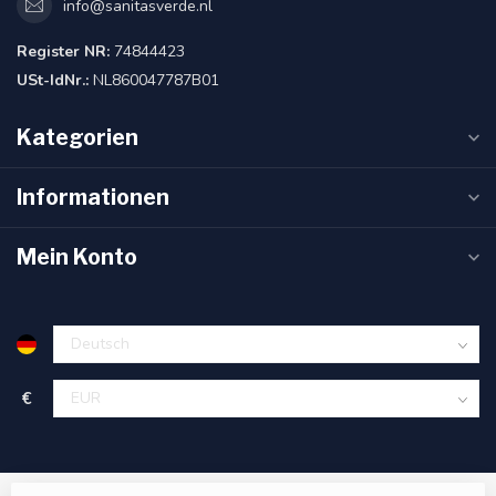
info@sanitasverde.nl
Register NR:
74844423
USt-IdNr.:
NL860047787B01
Kategorien
Informationen
Mein Konto
€