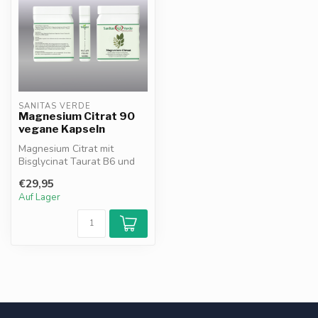
SANITAS VERDE
Magnesium Citrat 90
vegane Kapseln
Magnesium Citrat mit
Bisglycinat Taurat B6 und
D3 unterstützt
€29,95
Muskelfunktion Ner...
Auf Lager