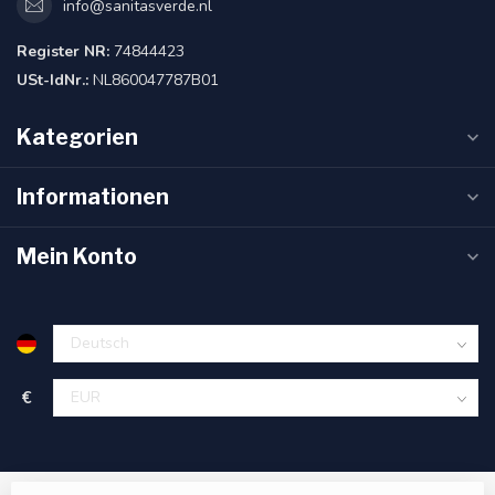
info@sanitasverde.nl
Register NR:
74844423
USt-IdNr.:
NL860047787B01
Kategorien
Informationen
Mein Konto
€