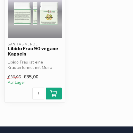
SANITAS VERDE
Libido Frau 90 vegane
Kapseln
Libido Frau ist eine
Kräuterformel mit Muira
Puama, Ginseng, Ginkgo
€35,00
€39,95
Biloba und Z...
Auf Lager