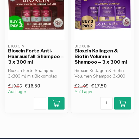
BIOXCIN
BIOXCIN
Bioxcin Forte Anti-
Bioxcin Kollagen &
Haarausfall-Shampoo –
Biotin Volumen
3 x 300 ml
Shampoo – 3 x 300 ml
Bioxcin Forte Shampoo
Bioxcin Kollagen & Biotin
3x300 ml mit Biokomplex
Volumen Shampoo 3x300
B11 & Liposomtechnologie.
ml. Mit Kollagen, Biotin &
€16,50
€17,50
€19,95
€21,95
Dermatol...
Bioko...
Auf Lager
Auf Lager