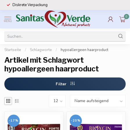
Diskrete Verpackung
0
MENU
Startseite
/
Schlagworte
/
hypoallergeen haarproduct
Artikel mit Schlagwort
hypoallergeen haarproduct
Filter
-17%
-20%