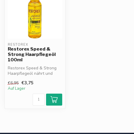
RESTOREX
Restorex Speed &
Strong Haarpflegeöl
100ml
Restorex Speed & Strong
Haarpflegeöl nährt und
schützt das Haar mit
€3,75
€6,95
pflanzlichen...
Auf Lager