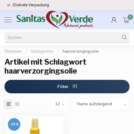
Diskrete Verpackung
0
MENU
Startseite
/
Schlagworte
/
haarverzorgingsolie
Artikel mit Schlagwort
haarverzorgingsolie
Filter
-46%