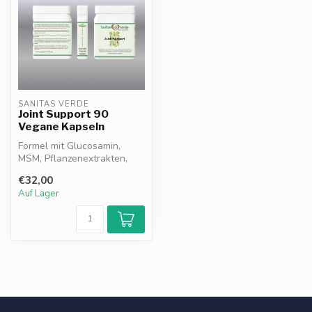
SANITAS VERDE
Joint Support 90
Vegane Kapseln
Formel mit Glucosamin,
MSM, Pflanzenextrakten,
Vitamin C, D3, K1, Kupfer
€32,00
und Man...
Auf Lager