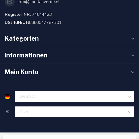
info@sanitasverde.nl
Register NR:
74844423
USt-IdNr.:
NL860047787B01
Kategorien
Informationen
Mein Konto
€