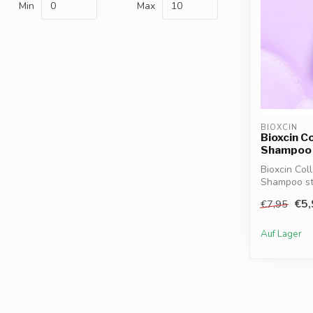
Min
Max
BIOXCIN
Bioxcin C
Shampoo 
Bioxcin Col
Shampoo stä
Bioti...
€5,
€7,95
Auf Lager