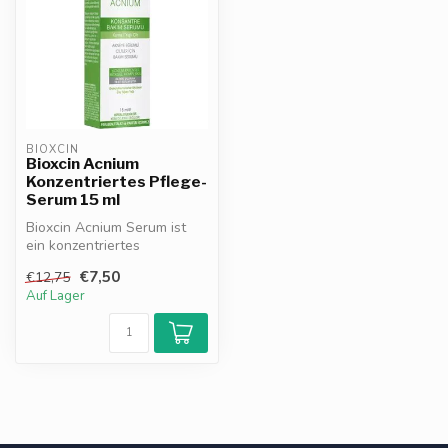
BIOXCIN
Bioxcin Acnium
Konzentriertes Pflege-
Serum 15 ml
Bioxcin Acnium Serum ist
ein konzentriertes
Pflegeprodukt für fettige, zu
€7,50
€12,75
Akne n...
Auf Lager