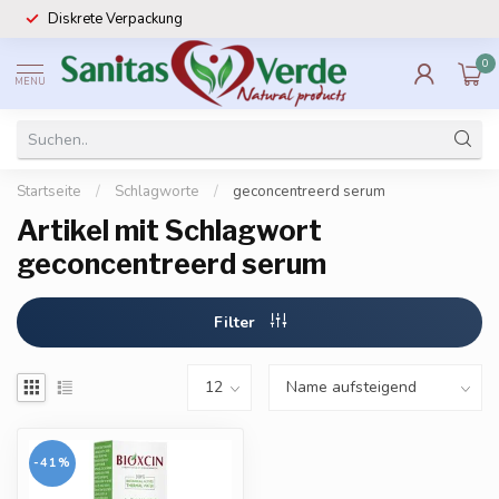
Diskrete Verpackung
0
MENU
Startseite
/
Schlagworte
/
geconcentreerd serum
Artikel mit Schlagwort
geconcentreerd serum
Filter
-41%