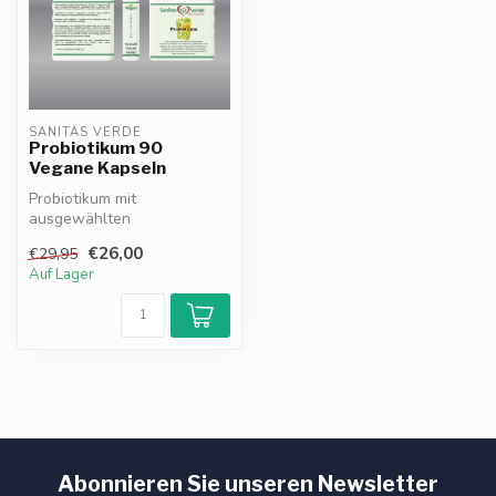
SANITAS VERDE
Probiotikum 90
Vegane Kapseln
Probiotikum mit
ausgewählten
Bakterienstämmen,
€26,00
€29,95
Ballaststoffen und Vitamin
Auf Lager
C. Trä...
Abonnieren Sie unseren Newsletter