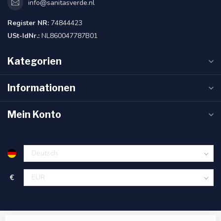
info@sanitasverde.nl
Register NR:
74844423
USt-IdNr.:
NL860047787B01
Kategorien
Informationen
Mein Konto
€