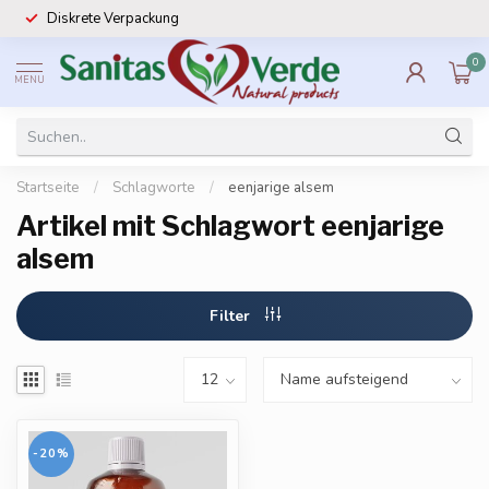
Diskrete Verpackung
0
MENU
Startseite
/
Schlagworte
/
eenjarige alsem
Artikel mit Schlagwort eenjarige
alsem
Filter
-20%