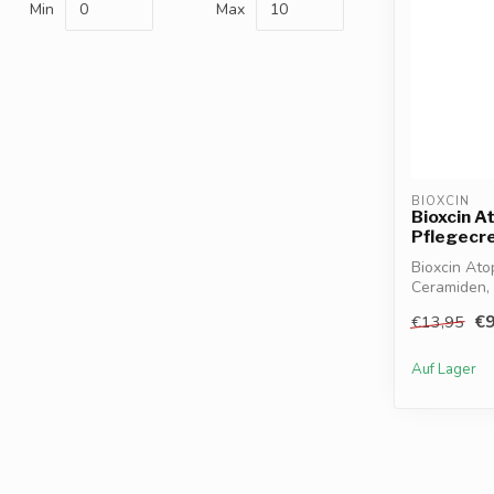
Min
Max
BIOXCIN
Bioxcin At
Pflegecr
Bioxcin Ato
Ceramiden, 
...
€9
€13,95
Auf Lager