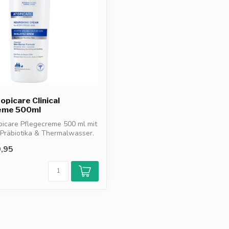
opicare Clinical
eme 500ml
picare Pflegecreme 500 ml mit
Präbiotika & Thermalwasser.
,95