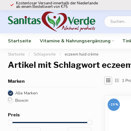
Kostenloser Versand innerhalb der Niederlande
ab einem Bestellwert von €75
Startseite
Vitamine & Nahrungsergänzung
Tin
Startseite
/
Schlagworte
/
eczeem huid crème
Artikel mit Schlagwort eczee
1
Pro
Marken
Alle Marken
Bioxcin
-29%
Preis