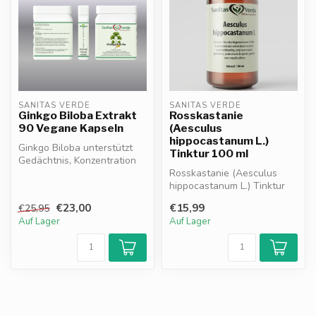
SANITAS VERDE
SANITAS VERDE
Ginkgo Biloba Extrakt
Rosskastanie
90 Vegane Kapseln
(Aesculus
hippocastanum L.)
Ginkgo Biloba unterstützt
Tinktur 100 ml
Gedächtnis, Konzentration
und gesunde Durchblutung.
Rosskastanie (Aesculus
10...
hippocastanum L.) Tinktur
unterstützt die
€23,00
€15,99
€25,95
Blutzirkulation...
Auf Lager
Auf Lager