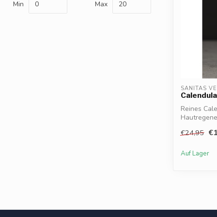
Min
Max
SANITAS V
Calendula 
Reines Cale
Hautregene
Hydra...
€1
€24,95
Auf Lager