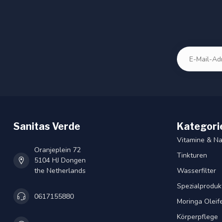
Sanitas Verde
Kategori
Vitamine & N
Oranjeplein 72
Tinkturen
5104 HJ Dongen
the Netherlands
Wasserfilter
Spezialproduk
0617155880
Moringa Oleif
Körperpflege